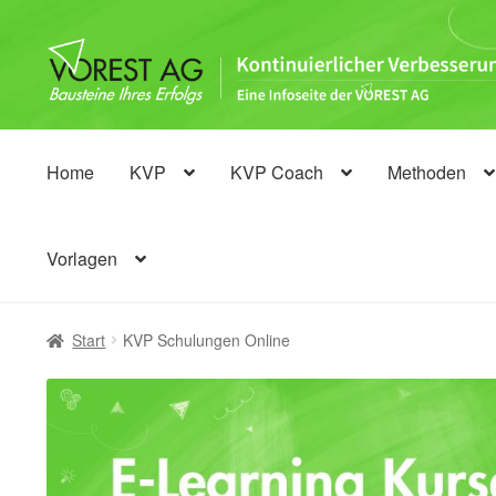
Zur
Zum
Navigation
Inhalt
springen
springen
Home
KVP
KVP Coach
Methoden
Vorlagen
Start
KVP Schulungen Online