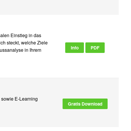
alen Einstieg in das
h steckt, welche Ziele
Info
PDF
lussanalyse in Ihrem
e sowie E-Learning
Gratis Download