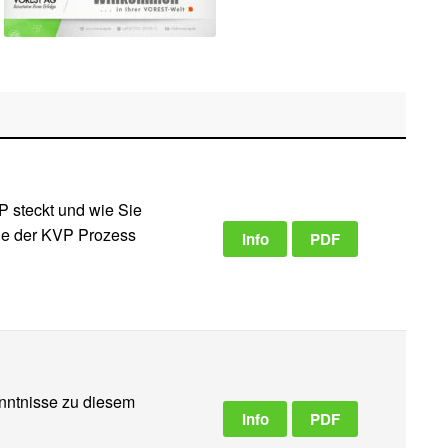
P steckt und wie Sie
gie der KVP Prozess
Info
PDF
enntnisse zu diesem
Info
PDF