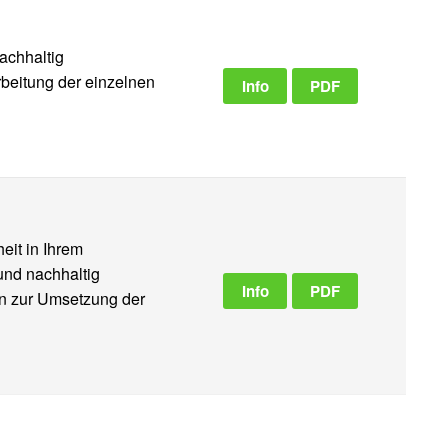
achhaltig
beitung der einzelnen
Info
PDF
eit in Ihrem
und nachhaltig
Info
PDF
en zur Umsetzung der