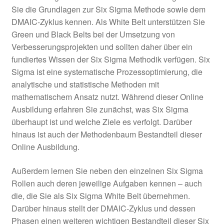
Unter
Sie die Grundlagen zur Six Sigma Methode sowie dem
E-Learn
öffnen
DMAIC-Zyklus kennen. Als White Belt unterstützen Sie
Unter
Green und Black Belts bei der Umsetzung von
KVP E-Learning
öffnen
Verbesserungsprojekten und sollten daher über ein
fundiertes Wissen der Six Sigma Methodik verfügen. Six
Unter
Six Sigma E-Learning
Sigma ist eine systematische Prozessoptimierung, die
öffnen
analytische und statistische Methoden mit
Six Sigma White Belt
mathematischem Ansatz nutzt. Während dieser Online
Ausbildung erfahren Sie zunächst, was Six Sigma
Six Sigma Yellow Belt
überhaupt ist und welche Ziele es verfolgt. Darüber
hinaus ist auch der Methodenbaum Bestandteil dieser
Six Sigma – Wissen kompakt
Online Ausbildung.
Was ist Six Sigma – kostenlos
Außerdem lernen Sie neben den einzelnen Six Sigma
Rollen auch deren jeweilige Aufgaben kennen – auch
Unter
Vorlagen
die, die Sie als Six Sigma White Belt übernehmen.
öffnen
Darüber hinaus stellt der DMAIC-Zyklus und dessen
Phasen einen weiteren wichtigen Bestandteil dieser Six