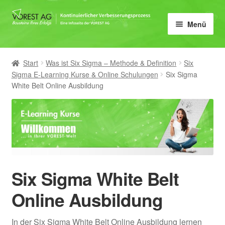
Zur
Zum
Menü
Navigation
Inhalt
springen
springen
Home
Start
Was ist Six Sigma – Methode & Definition
Six
Unter
KVP
Sigma E-Learning Kurse & Online Schulungen
Six Sigma
öffnen
White Belt Online Ausbildung
Unter
KVP Coach
öffnen
Unter
Methoden
öffnen
Unter
Lean
öffnen
Six Sigma White Belt
Unter
6Sigma
öffnen
Online Ausbildung
Unter
Seminare
öffnen
In der Six Sigma White Belt Online Ausbildung lernen