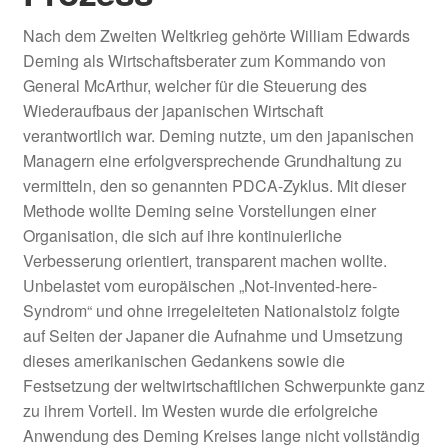
Nach dem Zweiten Weltkrieg gehörte William Edwards
PDCA-Zyklus
Deming als Wirtschaftsberater zum Kommando von
General McArthur, welcher für die Steuerung des
Teambildung – Von der
Wiederaufbaus der japanischen Wirtschaft
Arbeitsgruppe zum Team
verantwortlich war. Deming nutzte, um den japanischen
Managern eine erfolgversprechende Grundhaltung zu
KVP Schnittstellen anderer
vermitteln, den so genannten PDCA-Zyklus. Mit dieser
Managementmethoden
Methode wollte Deming seine Vorstellungen einer
Organisation, die sich auf ihre kontinuierliche
Unter
KVP Coach
Verbesserung orientiert, transparent machen wollte.
öffnen
Unbelastet vom europäischen „Not-invented-here-
Unter
Methoden
Syndrom“ und ohne irregeleiteten Nationalstolz folgte
öffnen
auf Seiten der Japaner die Aufnahme und Umsetzung
Unter
Lean
dieses amerikanischen Gedankens sowie die
öffnen
Festsetzung der weltwirtschaftlichen Schwerpunkte ganz
Unter
6Sigma
zu ihrem Vorteil. Im Westen wurde die erfolgreiche
öffnen
Anwendung des Deming Kreises lange nicht vollständig