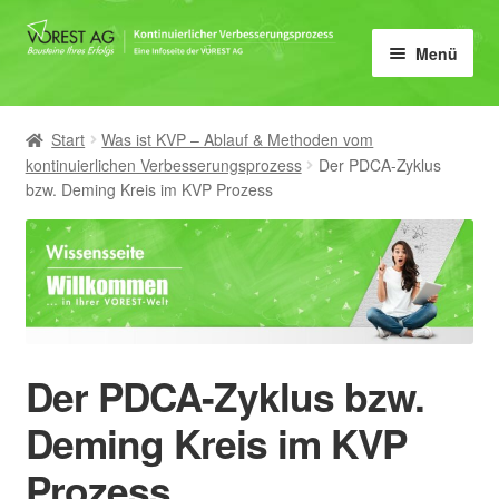
Zur
Zum
Menü
Navigation
Inhalt
springen
springen
Home
Start
Was ist KVP – Ablauf & Methoden vom
Unter
KVP
kontinuierlichen Verbesserungsprozess
Der PDCA-Zyklus
öffnen
bzw. Deming Kreis im KVP Prozess
Der Nutzen von KVP für
Unternehmen
Der KVP Coach als
Schlüsselfigur
Der PDCA-Zyklus bzw.
KVP Projektablauf
Deming Kreis im KVP
KVP – Qualitätszirkel effektiv
Prozess
gestalten