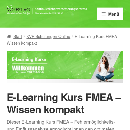
Zur
Zum
Menü
Navigation
Inhalt
springen
springen
Home
Start
KVP Schulungen Online
E-Learning Kurs FMEA –
Unter
KVP
Wissen kompakt
öffnen
Unter
KVP Coach
öffnen
Unter
Methoden
öffnen
Unter
Lean
E-Learning Kurs FMEA –
öffnen
Unter
6Sigma
Wissen kompakt
öffnen
Unter
Seminare
Dieser E-Learning Kurs FMEA – Fehlermöglichkeits-
öffnen
und Einflussanalyse ermöglicht Ihnen den optimalen