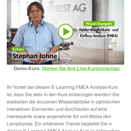
Unter
Six Sigma E-Learning
öffnen
Unter
Vorlagen
öffnen
Demo-Kurs:
Starten Sie Ihre Live-Kursvorschau
Ihr Vorteil bei diesem E-Learning FMEA Analyse Kurs
ist, dass Sie aktiv in den Kurs einbezogen werden! Sie
erarbeiten die einzelnen Wissensblöcke in zahlreichen
interaktiven Elementen und durchlaufen auf eine
interessante sowie angenehme Art und Weise den
Lernprozess. Ein erfahrener Trainer begleitet Sie in
diesem E-Learning FMEA Analyse Kurs in zahlreichen