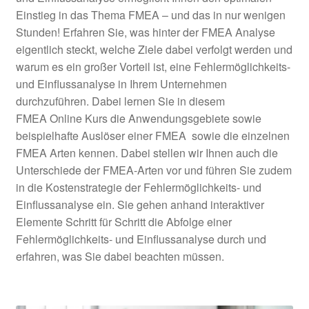
Unter
E-Learn
Einstieg in das Thema FMEA – und das in nur wenigen
öffnen
Stunden! Erfahren Sie, was hinter der FMEA Analyse
Unter
eigentlich steckt, welche Ziele dabei verfolgt werden und
KVP E-Learning
öffnen
warum es ein großer Vorteil ist, eine Fehlermöglichkeits-
und Einflussanalyse in Ihrem Unternehmen
KVP für Führungskräfte
durchzuführen. Dabei lernen Sie in diesem
FMEA Online Kurs die Anwendungsgebiete sowie
KVP Methoden & KVP
beispielhafte Auslöser einer FMEA sowie die einzelnen
Projektleiter
FMEA Arten kennen. Dabei stellen wir Ihnen auch die
Unterschiede der FMEA-Arten vor und führen Sie zudem
KVP – Wissen kompakt
in die Kostenstrategie der Fehlermöglichkeits- und
Einflussanalyse ein. Sie gehen anhand interaktiver
FMEA – Wissen kompakt
Elemente Schritt für Schritt die Abfolge einer
Fehlermöglichkeits- und Einflussanalyse durch und
Was ist KVP – gratis
erfahren, was Sie dabei beachten müssen.
Arbeitsanweisungen erstellen –
gratis