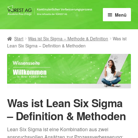
Zur
Zum
Menü
Navigation
Inhalt
springen
springen
Home
Start
Was ist Six Sigma – Methode & Definition
Was ist
Unter
KVP
Lean Six Sigma – Definition & Methoden
öffnen
Unter
KVP Coach
öffnen
Unter
Methoden
öffnen
Unter
Lean
Was ist Lean Six Sigma
öffnen
Unter
Lean Methoden & Werkzeuge
– Definition & Methoden
öffnen
Muda – die 7 Arten der
Lean Six Sigma ist eine Kombination aus zwei
Verschwendung
anspruchsvollen Ansätzen zur Prozessverbesserung: