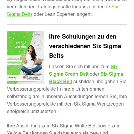
Six Sigma Projekt
vermittelnden Trainingsinhalte für auszubildende
Six
Sigma Belts
oder Lean Experten angeht.
Six Sigma Werkzeuge & Tools
Ihre Schulungen zu den
Lean Six Sigma
verschiedenen Six Sigma
Unter
Seminare
Belts
öffnen
Lassen Sie sich mit uns zum
Six
Unter
E-Learn
Sigma Green Belt
oder
Six Sigma
öffnen
Black Belt
ausbilden und gehen Sie
Unter
Vorlagen
Verbesserungsprojekte in Ihrem Unternehmen
öffnen
selbständig an! In unseren Ausbildungen lernen Sie, Ihre
Verbesserungsprojekte mit den Six Sigma Werkzeugen
erfolgreich umzusetzen.
Ihre Ausbildung zum Six Sigma White Belt sowie zum
Yellow Belt können Sie dabei auch als zeit- und