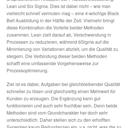
Lean und Six Sigma. Dies ist dabei nicht – wie man
Muri – Präventive
vielleicht schnell vermuten mag – eine 4-wöchige Black
Arbeitsplatzgestaltung
Belt Ausbildung in der Hälfte der Zeit. Vielmehr bringt
diese Kombination die Vorteile beider Methoden
zusammen. Lean zielt darauf ab, Verschwendung in
Teambildung – Von der
Prozessen zu reduzieren, während 6Sigma auf die
Arbeitsgruppe zum Team
Minimierung von Variationen abzielt, um die Qualität zu
steigern. Die Verbindung dieser beiden Methoden
Lean Six Sigma
schafft eine umfassende Vorgehensweise zur
Prozessoptimierung.
Unter
6Sigma
öffnen
Ziel ist es dabei, Aufgaben bei gleichbleibender Qualität
DMAIC-Zyklus
schneller zu lösen und gleichzeitig einen Mehrwert für
Kunden zu erzeugen. Die Ergänzung kann gut
Unter
Six Sigma Belts
funktionieren und auch sehr fruchtbar sein. Denn beide
öffnen
Methoden sind vom Grundcharakter her doch sehr
Six Sigma Einführung
unterschiedlich. Daher stellen sich zu den erhofften
Synergien kaum Redundanzen ein, v.a. nicht, was die zu