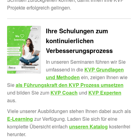
Unter
Seminare
Projekte erfolgreich gelingen.
öffnen
Unter
E-Learn
öffnen
Ihre Schulungen zum
Unter
Vorlagen
kontinuierlichen
öffnen
Verbesserungsprozess
In unseren Seminaren führen wir Sie
umfassend in die
KVP Grundlagen
und Methoden
ein, zeigen Ihnen wie
Sie
als Führungskraft den KVP Prozess umsetzen
und bilden Sie zum
KVP Coach
und
KVP Experten
aus.
Viele unserer Ausbildungen stehen Ihnen dabei auch als
E-Learning
zur Verfügung. Laden Sie sich für eine
komplette Übersicht einfach
unseren Katalog
kostenfrei
herunter.