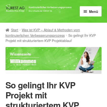
Zur
Zum
Menü
Navigation
Inhalt
springen
springen
Home
Start
Was ist KVP – Ablauf & Methoden vom
Unter
KVP
kontinuierlichen Verbesserungsprozess
So gelingt Ihr KVP
öffnen
Projekt mit strukturiertem KVP Projektablauf
Der Nutzen von KVP für
Unternehmen
Der KVP Coach als
Schlüsselfigur
So gelingt Ihr KVP
KVP Projektablauf
Projekt mit
KVP – Qualitätszirkel effektiv
strukturiertem KVP
gestalten