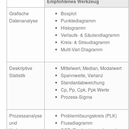
Empfohlenes Werkzeug
Grafische
Boxplot
Datenanalyse
Punktediagramm
Histogramm
Verlaufs- & Säulendiagramm
Kreis- & Streudiagramm
Multi-Vari-Diagramm
Deskriptive
Mittelwert, Median, Modalwert
Statistik
Spannweite, Varianz
Standardabweichung
Cp, Pp, Cpk, Ppk Werte
Prozess-Sigma
Prozessanalyse
Problemlösungskreis (PLK)
und
Flussdiagramm