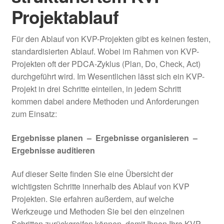
Projektablauf
PDCA-Zyklus
Für den Ablauf von KVP-Projekten gibt es keinen festen,
Teambildung – Von der
standardisierten Ablauf. Wobei im Rahmen von KVP-
Arbeitsgruppe zum Team
Projekten oft der PDCA-Zyklus (Plan, Do, Check, Act)
durchgeführt wird. Im Wesentlichen lässt sich ein KVP-
KVP Schnittstellen anderer
Projekt in drei Schritte einteilen, in jedem Schritt
Managementmethoden
kommen dabei andere Methoden und Anforderungen
zum Einsatz:
Unter
KVP Coach
öffnen
Ergebnisse planen – Ergebnisse organisieren –
Unter
Ergebnisse auditieren
Methoden
öffnen
Auf dieser Seite finden Sie eine Übersicht der
Unter
Lean
wichtigsten Schritte innerhalb des Ablauf von KVP
öffnen
Projekten. Sie erfahren außerdem, auf welche
Unter
6Sigma
Werkzeuge und Methoden Sie bei den einzelnen
öffnen
Schritten zurückgreifen können, damit Ihnen Ihre KVP