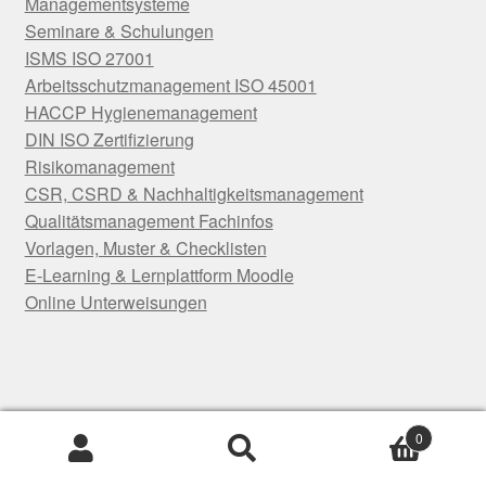
Managementsysteme
Seminare & Schulungen
ISMS ISO 27001
Arbeitsschutzmanagement ISO 45001
HACCP Hygienemanagement
DIN ISO Zertifizierung
Risikomanagement
CSR, CSRD & Nachhaltigkeitsmanagement
Qualitätsmanagement Fachinfos
Vorlagen, Muster & Checklisten
E-Learning & Lernplattform Moodle
Online Unterweisungen
0
Suchen
Suchen
© KVP & Kaizen 2026
nach: