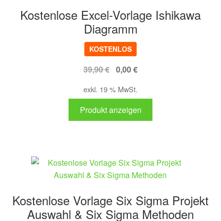
Kostenlose Excel-Vorlage Ishikawa
Diagramm
KOSTENLOS
Ursprünglicher
Aktueller
39,90
€
0,00
€
Preis
Preis
exkl. 19 % MwSt.
war:
ist:
39,90 €
0,00 €.
Produkt anzeigen
Kostenlose Vorlage Six Sigma Projekt
Auswahl & Six Sigma Methoden