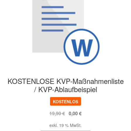
KOSTENLOSE KVP-Maßnahmenliste
/ KVP-Ablaufbeispiel
KOSTENLOS
Ursprünglicher
Aktueller
19,90
€
0,00
€
Preis
Preis
exkl. 19 % MwSt.
war:
ist: