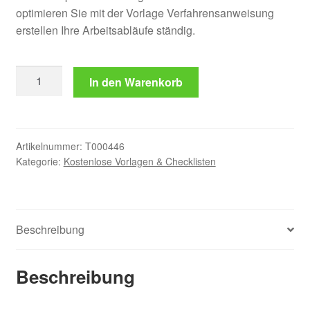
optimieren Sie mit der Vorlage Verfahrensanweisung
erstellen Ihre Arbeitsabläufe ständig.
Kostenlose
In den Warenkorb
Vorlage
Prozessbeschreibung
erstellen
Menge
Artikelnummer:
T000446
Kategorie:
Kostenlose Vorlagen & Checklisten
Beschreibung
Beschreibung