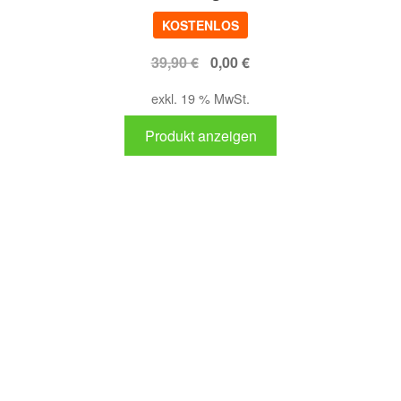
KOSTENLOS
Ursprünglicher
Aktueller
39,90
€
0,00
€
Preis
Preis
exkl. 19 % MwSt.
war:
ist:
39,90 €
0,00 €.
Produkt anzeigen