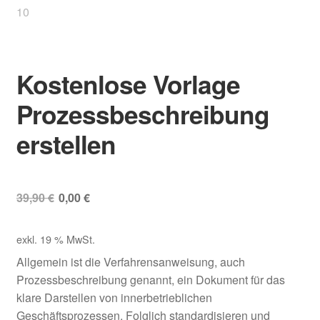
Kostenlose Vorlage
Prozessbeschreibung
erstellen
Ursprünglicher
Aktueller
39,90
€
0,00
€
Preis
Preis
exkl. 19 % MwSt.
war:
ist:
Allgemein ist die Verfahrensanweisung, auch
39,90 €
0,00 €.
Prozessbeschreibung genannt, ein Dokument für das
klare Darstellen von innerbetrieblichen
Geschäftsprozessen. Folglich standardisieren und