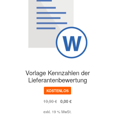
Vorlage Kennzahlen der
Lieferantenbewertung
KOSTENLOS
Ursprünglicher
Aktueller
19,90
€
0,00
€
Preis
Preis
exkl. 19 % MwSt.
war:
ist: