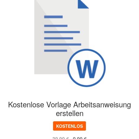
Kostenlose Vorlage Arbeitsanweisung
erstellen
KOSTENLOS
Ursprünglicher
Aktueller
39,90
€
0,00
€