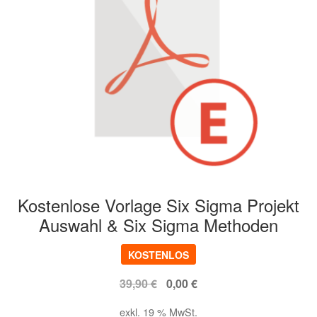
Kostenlose Vorlage Six Sigma Projekt
Auswahl & Six Sigma Methoden
KOSTENLOS
Ursprünglicher
Aktueller
39,90
€
0,00
€
Preis
Preis
exkl. 19 % MwSt.