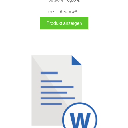
Preis
Preis
exkl. 19 % MwSt.
war:
ist:
39,90 €
0,00 €.
Produkt anzeigen