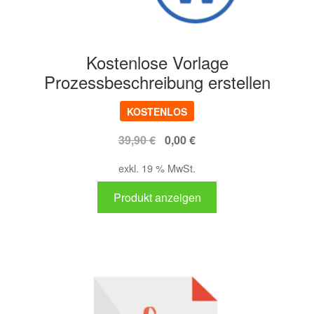
Kostenlose Vorlage
Prozessbeschreibung erstellen
KOSTENLOS
Ursprünglicher
Aktueller
39,90
€
0,00
€
Preis
Preis
exkl. 19 % MwSt.
war:
ist:
39,90 €
0,00 €.
Produkt anzeigen