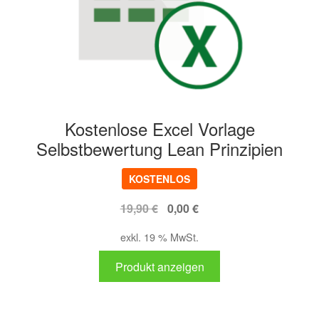
Kostenlose Excel Vorlage
Selbstbewertung Lean Prinzipien
KOSTENLOS
Ursprünglicher
Aktueller
19,90
€
0,00
€
Preis
Preis
exkl. 19 % MwSt.
war:
ist:
19,90 €
0,00 €.
Produkt anzeigen