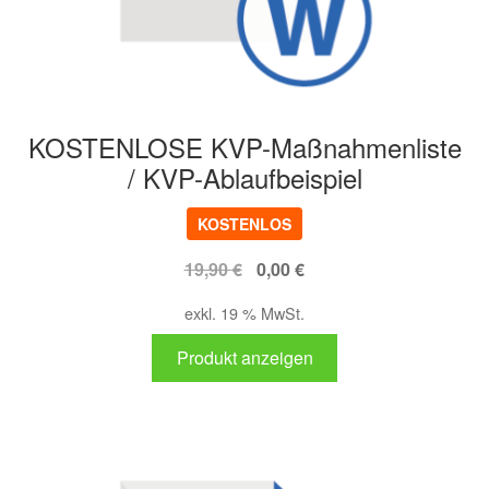
KOSTENLOSE KVP-Maßnahmenliste
/ KVP-Ablaufbeispiel
KOSTENLOS
Ursprünglicher
Aktueller
19,90
€
0,00
€
Preis
Preis
exkl. 19 % MwSt.
war:
ist:
19,90 €
0,00 €.
Produkt anzeigen