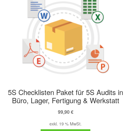
Unter
E-Learn
öffnen
Unter
Vorlagen
öffnen
5S Checklisten Paket für 5S Audits in
Büro, Lager, Fertigung & Werkstatt
99,90
€
exkl. 19 % MwSt.