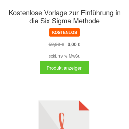
Kostenlose Vorlage zur Einführung in
die Six Sigma Methode
KOSTENLOS
Ursprünglicher
Aktueller
59,90
€
0,00
€
Preis
Preis
exkl. 19 % MwSt.
war:
ist:
59,90 €
0,00 €.
Produkt anzeigen