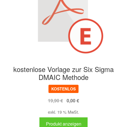
kostenlose Vorlage zur Six Sigma
DMAIC Methode
KOSTENLOS
Ursprünglicher
Aktueller
19,90
€
0,00
€
Preis
Preis
exkl. 19 % MwSt.
war:
ist:
19,90 €
0,00 €.
Produkt anzeigen